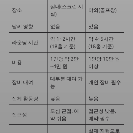
실내(스크린 시
장소
야외(골프장)
설)
날씨 영향
없음
있음
약 1~2시간
약 4~5시간
라운딩 시간
(18홀 기준)
(18홀 기준)
1인당 약 2만
1인당 10만 원
비용
~4만 원
이상
대부분 대여 가
장비 대여
개인 장비 필수
능
신체 활동량
낮음
높음
도심 근접, 예
접근성 낮음,
접근성
약 쉬움
예약 필수
실제 지형으로