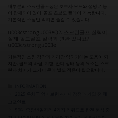
대부분의 스크린골프장은 초보자 모드와 설명 기능
이 탑재되어 있어, 골프 초보도 플레이 가능합니다.
기본적인 스윙만 익히면 즐길 수 있습니다.
u003cstrongu003eQ2. 스크린골프 실력이
실제 필드골프 실력과 연관 있나요?
u003c/strongu003e
기본적인 스윙 감각과 거리감 익히기에는 도움이 되
지만, 필드의 바람, 지형, 잔디 상태 등의 요소는 스크
린과 차이가 크기 때문에 별도 적응이 필요합니다.
카
INFORMATION
테
2025 우체국 엄마보험 4가지 장점과 가입 전 체
고
크포인트
리
50대 중장년일자리 4가지 키워드로 완전 분석 중
장년 일자리센터 이용법부터 자기소개서 작성팁까