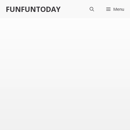
컨
FUNFUNTODAY
Menu
텐
츠
로
건
너
뛰
기