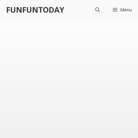
컨
FUNFUNTODAY
Menu
텐
츠
로
건
너
뛰
기