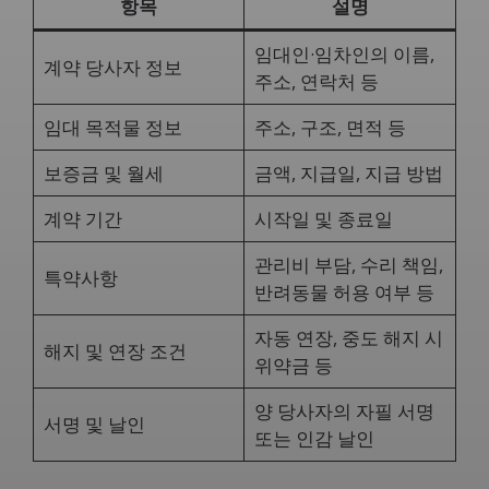
항목
설명
임대인·임차인의 이름,
계약 당사자 정보
주소, 연락처 등
임대 목적물 정보
주소, 구조, 면적 등
보증금 및 월세
금액, 지급일, 지급 방법
계약 기간
시작일 및 종료일
관리비 부담, 수리 책임,
특약사항
반려동물 허용 여부 등
자동 연장, 중도 해지 시
해지 및 연장 조건
위약금 등
양 당사자의 자필 서명
서명 및 날인
또는 인감 날인