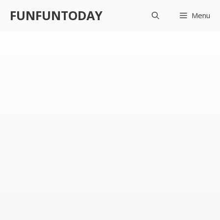
컨
FUNFUNTODAY
Menu
텐
츠
로
건
너
뛰
기