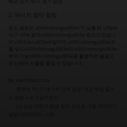
배관 공기 제거, 정기 점검
2. 에너지 절약 꿀팁
온도 설정은 u003cstrongu003e1°C 낮출 때 난방비
약 7~10% 절약u003c/strongu003e 효과가 있습니
다.u003cbru003e보일러의 u003cstrongu003e외
출 모드u003c/strongu003e와 u003cstrongu003e
예약 기능u003c/strongu003e을 활용하면 불필요
한 난방비 지출을 줄일 수 있습니다.
카
INFORMATION
테
종부세 계산기로 5초 만에 성공! 세금 부담 줄이
고
는 방법 A to Z 알아보기
리
LG·삼성 세탁기 동결 방지 모드로 겨울 대비하기
꿀팁! (2024년도 기준)