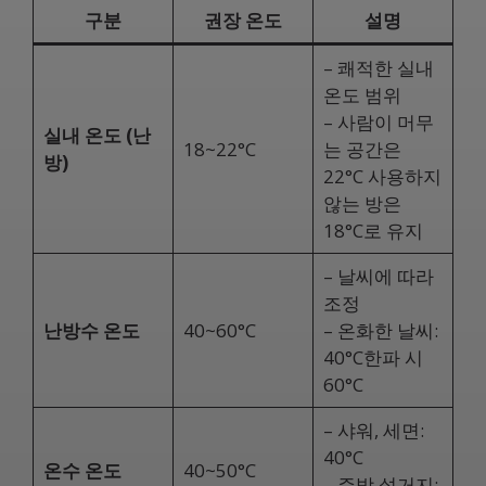
구분
권장 온도
설명
– 쾌적한 실내
온도 범위
– 사람이 머무
실내 온도 (난
18~22°C
는 공간은
방)
22°C 사용하지
않는 방은
18°C로 유지
– 날씨에 따라
조정
난방수 온도
40~60°C
– 온화한 날씨:
40°C한파 시
60°C
– 샤워, 세면:
40°C
온수 온도
40~50°C
– 주방 설거지: