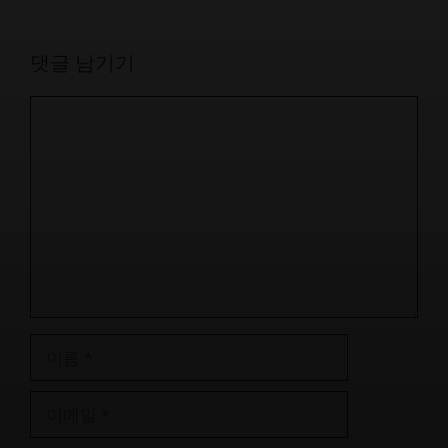
댓글 남기기
댓
글
이
름
이
메