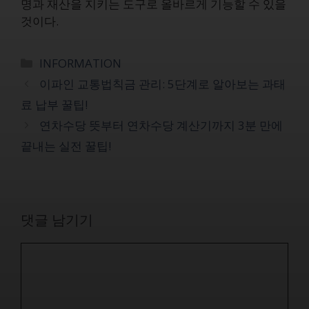
명과 재산을 지키는 도구로 올바르게 기능할 수 있을
것이다.
카
INFORMATION
테
이파인 교통법칙금 관리: 5단계로 알아보는 과태
고
료 납부 꿀팁!
리
연차수당 뜻부터 연차수당 계산기까지 3분 만에
끝내는 실전 꿀팁!
댓글 남기기
댓
글