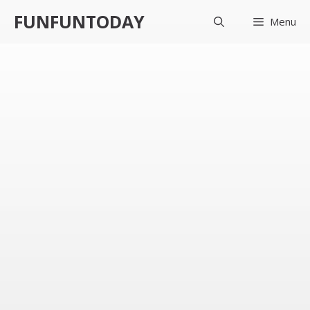
컨
FUNFUNTODAY
Menu
텐
츠
로
건
너
뛰
기