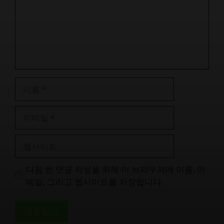
이
름
이
메
일
웹
사
이
다음 번 댓글 작성을 위해 이 브라우저에 이름, 이
트
메일, 그리고 웹사이트를 저장합니다.