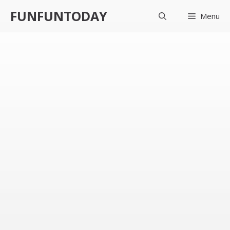
컨
FUNFUNTODAY
Menu
텐
츠
로
건
너
뛰
기