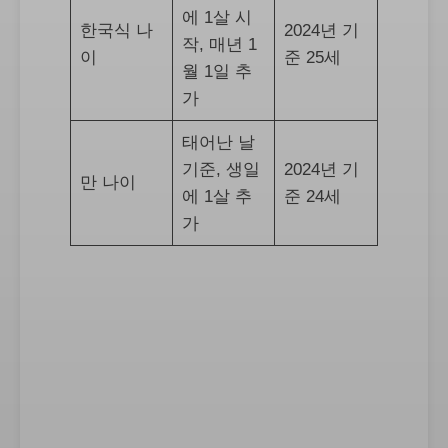
에 1살 시
한국식 나
2024년 기
작, 매년 1
이
준 25세
월 1일 추
가
태어난 날
기준, 생일
2024년 기
만 나이
에 1살 추
준 24세
가