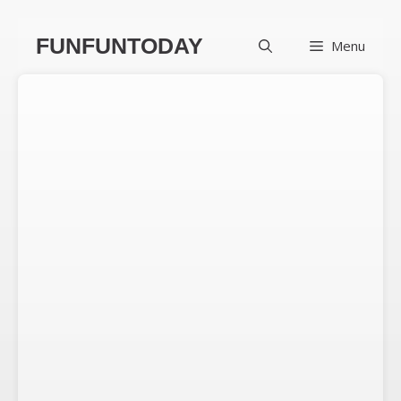
컨
FUNFUNTODAY
Menu
텐
츠
로
건
너
뛰
기