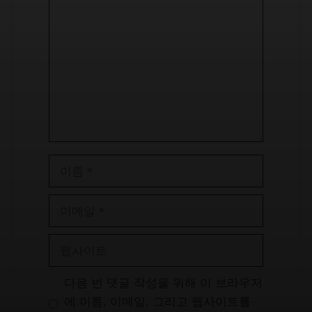
글
이
름
이
메
일
웹
사
이
다음 번 댓글 작성을 위해 이 브라우저
트
에 이름, 이메일, 그리고 웹사이트를