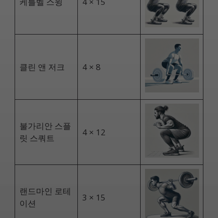
케틀벨 스윙
4 × 15
클린 앤 저크
4 × 8
불가리안 스플
4 × 12
릿 스쿼트
랜드마인 로테
3 × 15
이션