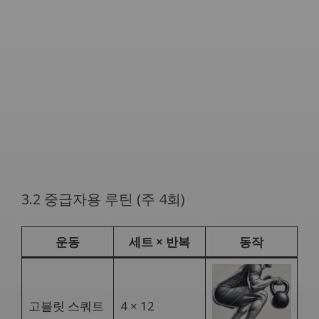
3.2 중급자용 루틴 (주 4회)
운동
세트 × 반복
동작
고블릿 스쿼트
4 × 12