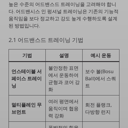
높은 수준의 어드밴스드 트레이닝을 고려해야 합니
다. 어드밴시스 인 펑셔널 트레이닝은 기존의 기능적
움직임을 보다 정교하고 강도 높게 수행하도록 설계
된 방법입니다.
2.1 어드밴스드 트레이닝 기법
기법
설명
예시 운동
불안정한 표면
언스테이블 서
보수 볼(Bosu
에서 운동하여
페이스 트레이
Ball)에서 스쿼
균형과 코어 강
닝
트
화
여러 평면에서
멀티플레인 무
회전 플랭크,
움직이며 협응
브먼트
다방향 런지
력 강화
폭발적인 힘을