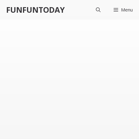
컨
FUNFUNTODAY
Menu
텐
츠
로
건
너
뛰
기