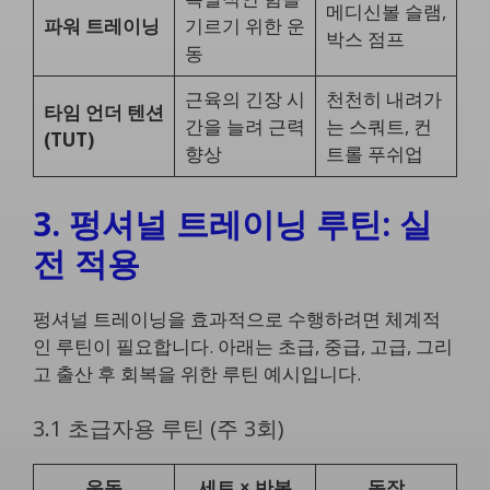
메디신볼 슬램,
파워 트레이닝
기르기 위한 운
박스 점프
동
근육의 긴장 시
천천히 내려가
타임 언더 텐션
간을 늘려 근력
는 스쿼트, 컨
(TUT)
향상
트롤 푸쉬업
3. 펑셔널 트레이닝 루틴: 실
전 적용
펑셔널 트레이닝을 효과적으로 수행하려면 체계적
인 루틴이 필요합니다. 아래는 초급, 중급, 고급, 그리
고 출산 후 회복을 위한 루틴 예시입니다.
3.1 초급자용 루틴 (주 3회)
운동
세트 × 반복
동작