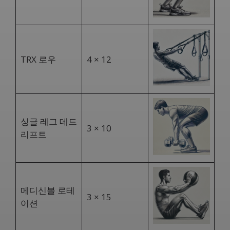
TRX 로우
4 × 12
싱글 레그 데드
3 × 10
리프트
메디신볼 로테
3 × 15
이션