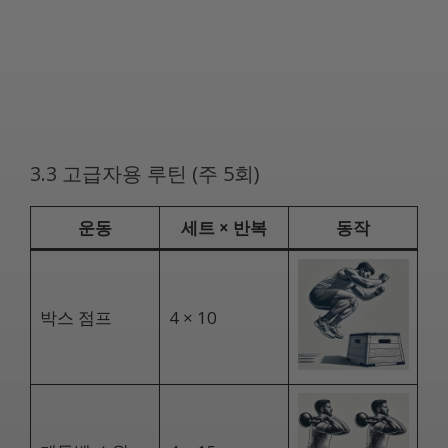
3.3 고급자용 루틴 (주 5회)
운동
세트 × 반복
동작
박스 점프
4 × 10