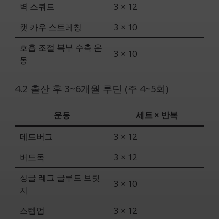
벽 스쿼트
3 × 12
캣 카우 스트레칭
3 × 10
호흡 조절 복부 수축 운
3 × 10
동
4.2 출산 후 3~6개월 루틴 (주 4~5회)
운동
세트 × 반복
데드버그
3 × 12
버드독
3 × 12
싱글 레그 글루트 브릿
3 × 10
지
스텝업
3 × 12