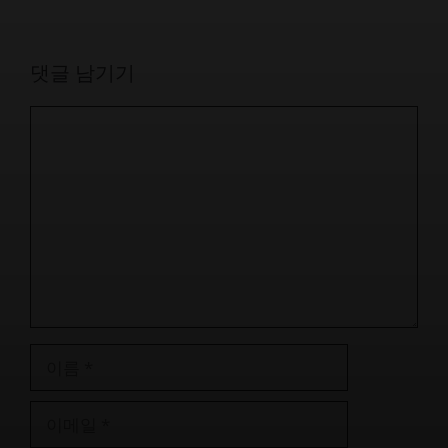
댓글 남기기
댓
글
이
름
이
메