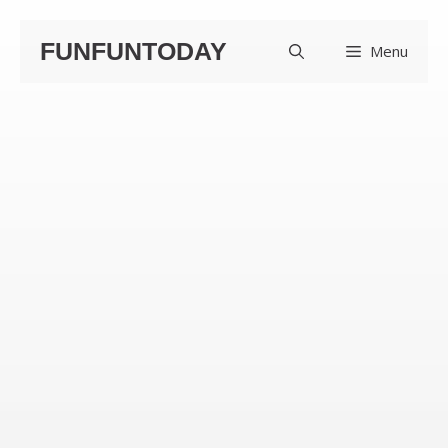
컨
FUNFUNTODAY
Menu
텐
츠
로
건
너
뛰
기