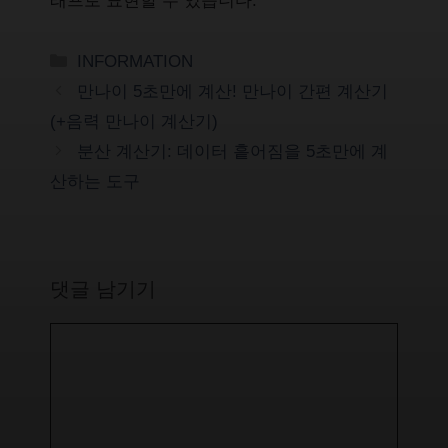
래프로 표현할 수 있습니다.
카
INFORMATION
테
만나이 5초만에 계산! 만나이 간편 계산기
고
(+음력 만나이 계산기)
리
분산 계산기: 데이터 흩어짐을 5초만에 계
산하는 도구
댓글 남기기
댓
글